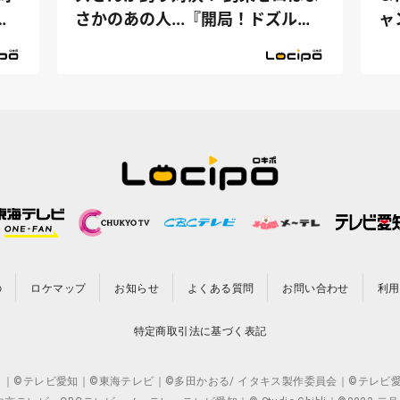
ド
さかのあの人...『開局！ドズル社
ャ
TV』
の
ロケマップ
お知らせ
よくある質問
お問い合わせ
利用
特定商取引法に基づく表記
CO.,LTD. ｜©テレビ愛知｜©東海テレビ｜©多田かおる/ イタキス製作委員会｜