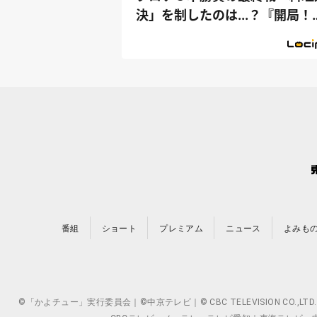
決」を制したのは...？『開局！
ズル社...
番組
ショート
プレミアム
ニュース
よみも
©「かよチュー」実行委員会｜©中京テレビ｜© CBC TELEVISION 