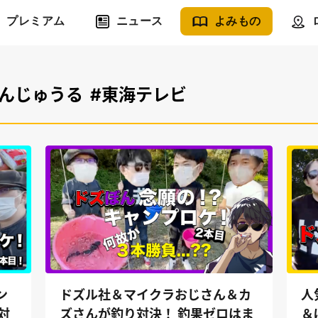
プレミアム
ニュース
よみもの
ぼんじゅうる
#東海テレビ
ン
ドズル社＆マイクラおじさん＆カ
人
対
ズさんが釣り対決！ 釣果ゼロはま
＆