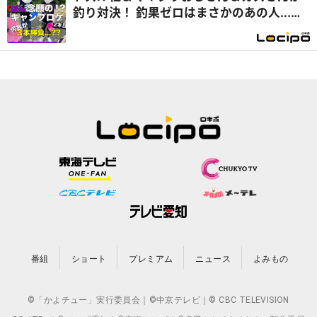
釣り対決！ 釣果ゼロはまさかのあの人...
『開局！ドズル社TV』
番組
ショート
プレミアム
ニュース
よみもの
©「かよチュー」実行委員会｜©中京テレビ｜© CBC TELEVISION