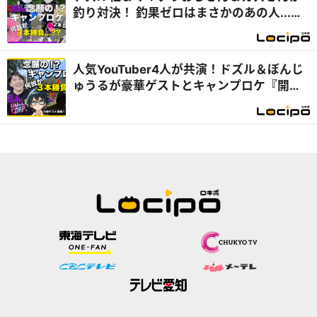
釣り対決！ 釣果ゼロはまさかのあの人...
『開局！ドズル社TV』
人気YouTuber4人が共演！ドズル＆ぼんじ
ゅうるが豪華ゲストとキャンプロケ『開
局！ドズル社TV』