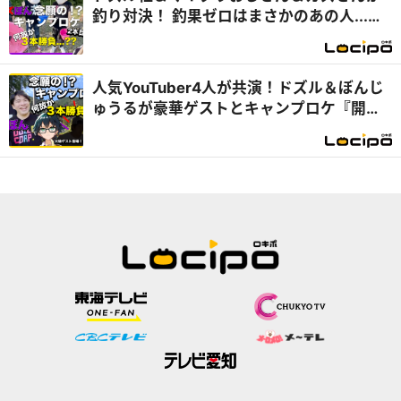
釣り対決！ 釣果ゼロはまさかのあの人...
『開局！ドズル社TV』
人気YouTuber4人が共演！ドズル＆ぼんじ
ゅうるが豪華ゲストとキャンプロケ『開
局！ドズル社TV』