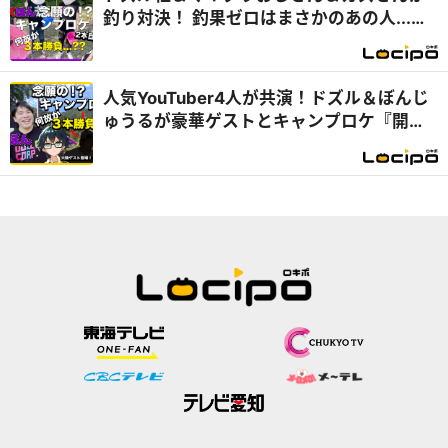
釣り対決！ 釣果ゼロはまさかのあの人...
『開局！ドズル社TV』
人気YouTuber4人が共演！ドズル＆ぼんじ
ゅうるが豪華ゲストとキャンプロケ『開
局！ドズル社TV』