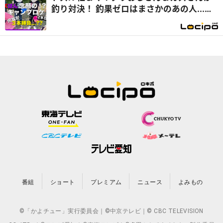
釣り対決！ 釣果ゼロはまさかのあの人...
『開局！ドズル社TV』
番組
ショート
プレミアム
ニュース
よみもの
©「かよチュー」実行委員会｜©中京テレビ｜© CBC TELEVISION