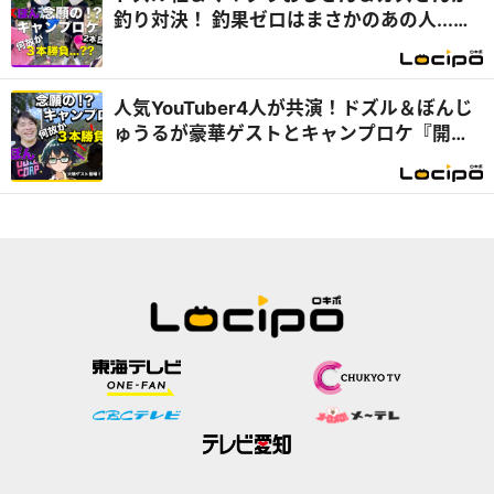
釣り対決！ 釣果ゼロはまさかのあの人...
『開局！ドズル社TV』
人気YouTuber4人が共演！ドズル＆ぼんじ
ゅうるが豪華ゲストとキャンプロケ『開
局！ドズル社TV』