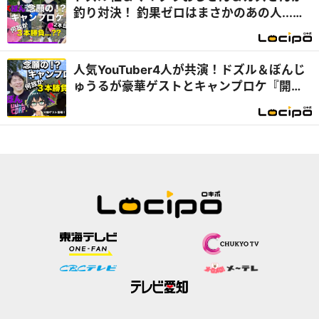
釣り対決！ 釣果ゼロはまさかのあの人...
『開局！ドズル社TV』
人気YouTuber4人が共演！ドズル＆ぼんじ
ゅうるが豪華ゲストとキャンプロケ『開
局！ドズル社TV』