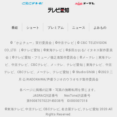
番組
ショート
プレミアム
ニュース
よみもの
©「かよチュー」実行委員会｜©中京テレビ｜© CBC TELEVISION
CO.,LTD. ｜©テレビ愛知｜©東海テレビ｜©多田かおる/ イタキス製作委員
会｜©テレビ愛知・フリュー／徹之進製作委員会｜©メ～テレ｜東海テレ
ビ、中京テレビ、CBCテレビ、メ～テレ、テレビ愛知｜東海テレビ、中京
テレビ、CBCテレビ、メ〜テレ、テレビ愛知｜© Studio Ghibli｜©2023 二
月 公/KADOKAWA/声優ラジオのウラオモテ製作委員会
各ページに掲載の記事・写真の無断転用を禁じます。
JASRAC許諾番号
NexTone許諾番号
第9008707022Y45038号
ID000007318
©東海テレビ, 中京テレビ, CBCテレビ, 名古屋テレビ, テレビ愛知 2020 All
Rights Reserved.