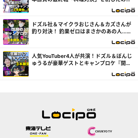
は...？『開局！ドズル社TV』
ドズル社＆マイクラおじさん＆カズさんが
釣り対決！ 釣果ゼロはまさかのあの人...
『開局！ドズル社TV』
人気YouTuber4人が共演！ドズル＆ぼんじ
ゅうるが豪華ゲストとキャンプロケ『開
局！ドズル社TV』