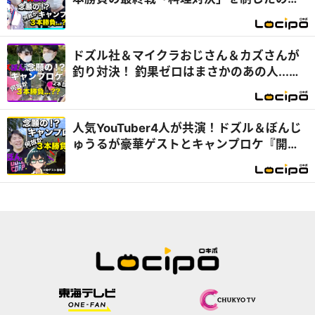
は...？『開局！ドズル社TV』
ドズル社＆マイクラおじさん＆カズさんが
釣り対決！ 釣果ゼロはまさかのあの人...
『開局！ドズル社TV』
人気YouTuber4人が共演！ドズル＆ぼんじ
ゅうるが豪華ゲストとキャンプロケ『開
局！ドズル社TV』