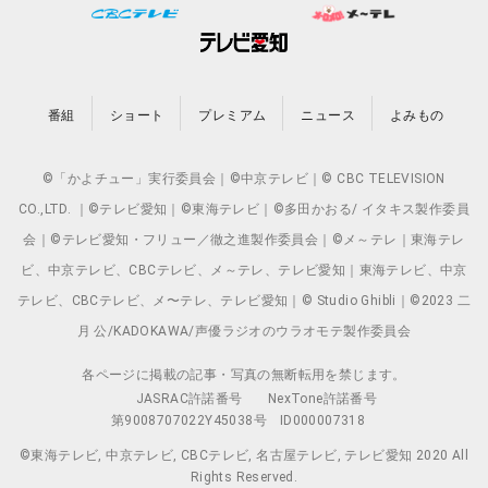
番組
ショート
プレミアム
ニュース
よみもの
©「かよチュー」実行委員会｜©中京テレビ｜© CBC TELEVISION
CO.,LTD. ｜©テレビ愛知｜©東海テレビ｜©多田かおる/ イタキス製作委員
会｜©テレビ愛知・フリュー／徹之進製作委員会｜©メ～テレ｜東海テレ
ビ、中京テレビ、CBCテレビ、メ～テレ、テレビ愛知｜東海テレビ、中京
テレビ、CBCテレビ、メ〜テレ、テレビ愛知｜© Studio Ghibli｜©2023 二
月 公/KADOKAWA/声優ラジオのウラオモテ製作委員会
各ページに掲載の記事・写真の無断転用を禁じます。
JASRAC許諾番号
NexTone許諾番号
第9008707022Y45038号
ID000007318
©東海テレビ, 中京テレビ, CBCテレビ, 名古屋テレビ, テレビ愛知 2020 All
Rights Reserved.