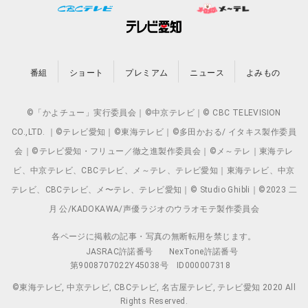
番組
ショート
プレミアム
ニュース
よみもの
©「かよチュー」実行委員会｜©中京テレビ｜© CBC TELEVISION
CO.,LTD. ｜©テレビ愛知｜©東海テレビ｜©多田かおる/ イタキス製作委員
会｜©テレビ愛知・フリュー／徹之進製作委員会｜©メ～テレ｜東海テレ
ビ、中京テレビ、CBCテレビ、メ～テレ、テレビ愛知｜東海テレビ、中京
テレビ、CBCテレビ、メ〜テレ、テレビ愛知｜© Studio Ghibli｜©2023 二
月 公/KADOKAWA/声優ラジオのウラオモテ製作委員会
各ページに掲載の記事・写真の無断転用を禁じます。
JASRAC許諾番号
NexTone許諾番号
第9008707022Y45038号
ID000007318
©東海テレビ, 中京テレビ, CBCテレビ, 名古屋テレビ, テレビ愛知 2020 All
Rights Reserved.