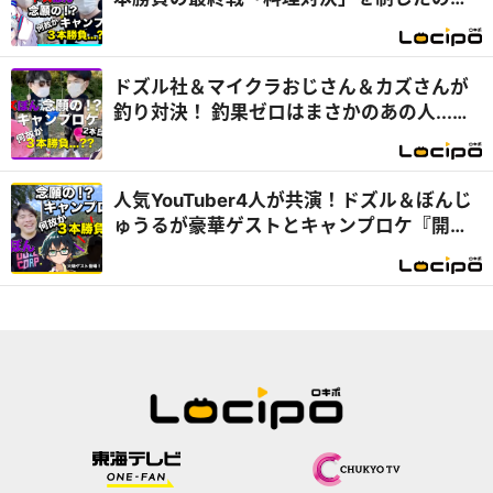
は...？『開局！ドズル社TV』
ドズル社＆マイクラおじさん＆カズさんが
釣り対決！ 釣果ゼロはまさかのあの人...
『開局！ドズル社TV』
人気YouTuber4人が共演！ドズル＆ぼんじ
ゅうるが豪華ゲストとキャンプロケ『開
局！ドズル社TV』