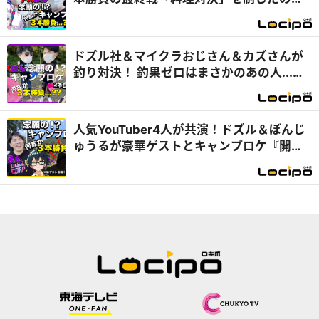
は...？『開局！ドズル社TV』
ドズル社＆マイクラおじさん＆カズさんが
釣り対決！ 釣果ゼロはまさかのあの人...
『開局！ドズル社TV』
人気YouTuber4人が共演！ドズル＆ぼんじ
ゅうるが豪華ゲストとキャンプロケ『開
局！ドズル社TV』