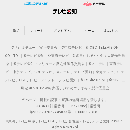
番組
ショート
プレミアム
ニュース
よみもの
©「かよチュー」実行委員会｜©中京テレビ｜© CBC TELEVISION
CO.,LTD. ｜©テレビ愛知｜©東海テレビ｜©多田かおる/ イタキス製作委員
会｜©テレビ愛知・フリュー／徹之進製作委員会｜©メ～テレ｜東海テレ
ビ、中京テレビ、CBCテレビ、メ～テレ、テレビ愛知｜東海テレビ、中京
テレビ、CBCテレビ、メ〜テレ、テレビ愛知｜© Studio Ghibli｜©2023 二
月 公/KADOKAWA/声優ラジオのウラオモテ製作委員会
各ページに掲載の記事・写真の無断転用を禁じます。
JASRAC許諾番号
NexTone許諾番号
第9008707022Y45038号
ID000007318
©東海テレビ, 中京テレビ, CBCテレビ, 名古屋テレビ, テレビ愛知 2020 All
Rights Reserved.