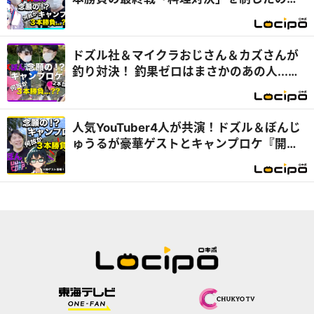
は...？『開局！ドズル社TV』
ドズル社＆マイクラおじさん＆カズさんが
釣り対決！ 釣果ゼロはまさかのあの人...
『開局！ドズル社TV』
人気YouTuber4人が共演！ドズル＆ぼんじ
ゅうるが豪華ゲストとキャンプロケ『開
局！ドズル社TV』