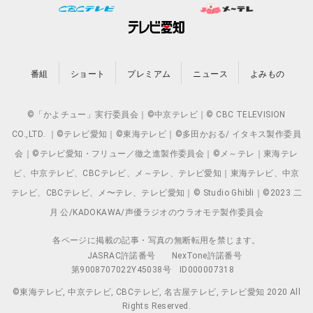
番組
ショート
プレミアム
ニュース
よみもの
©「かよチュー」実行委員会｜©中京テレビ｜© CBC TELEVISION
CO.,LTD. ｜©テレビ愛知｜©東海テレビ｜©多田かおる/ イタキス製作委員
会｜©テレビ愛知・フリュー／徹之進製作委員会｜©メ～テレ｜東海テレ
ビ、中京テレビ、CBCテレビ、メ～テレ、テレビ愛知｜東海テレビ、中京
テレビ、CBCテレビ、メ〜テレ、テレビ愛知｜© Studio Ghibli｜©2023 二
月 公/KADOKAWA/声優ラジオのウラオモテ製作委員会
各ページに掲載の記事・写真の無断転用を禁じます。
JASRAC許諾番号
NexTone許諾番号
第9008707022Y45038号
ID000007318
©東海テレビ, 中京テレビ, CBCテレビ, 名古屋テレビ, テレビ愛知 2020 All
Rights Reserved.