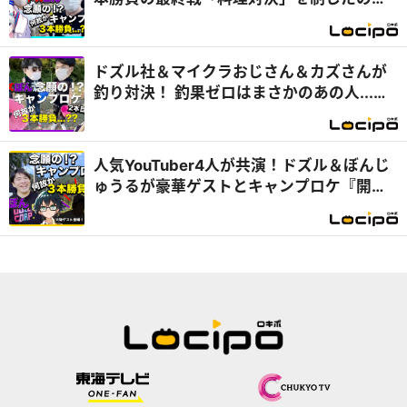
は...？『開局！ドズル社TV』
ドズル社＆マイクラおじさん＆カズさんが
釣り対決！ 釣果ゼロはまさかのあの人...
『開局！ドズル社TV』
人気YouTuber4人が共演！ドズル＆ぼんじ
ゅうるが豪華ゲストとキャンプロケ『開
局！ドズル社TV』