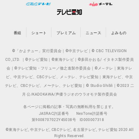
番組
ショート
プレミアム
ニュース
よみもの
©「かよチュー」実行委員会｜©中京テレビ｜© CBC TELEVISION
CO.,LTD. ｜©テレビ愛知｜©東海テレビ｜©多田かおる/ イタキス製作委員
会｜©テレビ愛知・フリュー／徹之進製作委員会｜©メ～テレ｜東海テレ
ビ、中京テレビ、CBCテレビ、メ～テレ、テレビ愛知｜東海テレビ、中京
テレビ、CBCテレビ、メ〜テレ、テレビ愛知｜© Studio Ghibli｜©2023 二
月 公/KADOKAWA/声優ラジオのウラオモテ製作委員会
各ページに掲載の記事・写真の無断転用を禁じます。
JASRAC許諾番号
NexTone許諾番号
第9008707022Y45038号
ID000007318
©東海テレビ, 中京テレビ, CBCテレビ, 名古屋テレビ, テレビ愛知 2020 All
Rights Reserved.