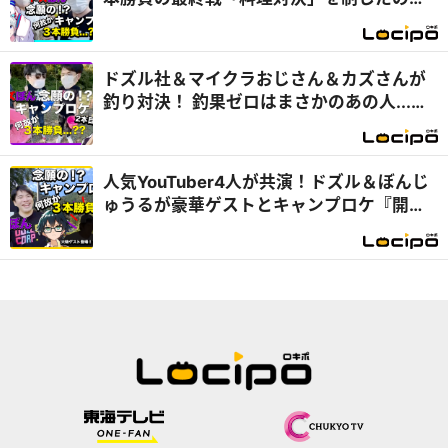
は...？『開局！ドズル社TV』
ドズル社＆マイクラおじさん＆カズさんが
釣り対決！ 釣果ゼロはまさかのあの人...
『開局！ドズル社TV』
人気YouTuber4人が共演！ドズル＆ぼんじ
ゅうるが豪華ゲストとキャンプロケ『開
局！ドズル社TV』