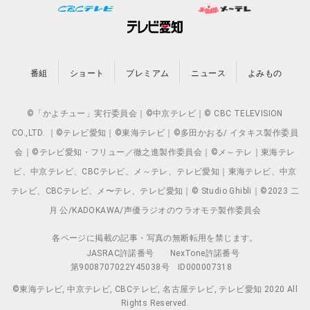
番組
ショート
プレミアム
ニュース
よみもの
©「かよチュー」実行委員会｜©中京テレビ｜© CBC TELEVISION
CO.,LTD. ｜©テレビ愛知｜©東海テレビ｜©多田かおる/ イタキス製作委員
会｜©テレビ愛知・フリュー／徹之進製作委員会｜©メ～テレ｜東海テレ
ビ、中京テレビ、CBCテレビ、メ～テレ、テレビ愛知｜東海テレビ、中京
テレビ、CBCテレビ、メ〜テレ、テレビ愛知｜© Studio Ghibli｜©2023 二
月 公/KADOKAWA/声優ラジオのウラオモテ製作委員会
各ページに掲載の記事・写真の無断転用を禁じます。
JASRAC許諾番号
NexTone許諾番号
第9008707022Y45038号
ID000007318
©東海テレビ, 中京テレビ, CBCテレビ, 名古屋テレビ, テレビ愛知 2020 All
Rights Reserved.