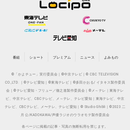
番組
ショート
プレミアム
ニュース
よみもの
©「かよチュー」実行委員会｜©中京テレビ｜© CBC TELEVISION
CO.,LTD. ｜©テレビ愛知｜©東海テレビ｜©多田かおる/ イタキス製作委員
会｜©テレビ愛知・フリュー／徹之進製作委員会｜©メ～テレ｜東海テレ
ビ、中京テレビ、CBCテレビ、メ～テレ、テレビ愛知｜東海テレビ、中京
テレビ、CBCテレビ、メ〜テレ、テレビ愛知｜© Studio Ghibli｜©2023 二
月 公/KADOKAWA/声優ラジオのウラオモテ製作委員会
各ページに掲載の記事・写真の無断転用を禁じます。