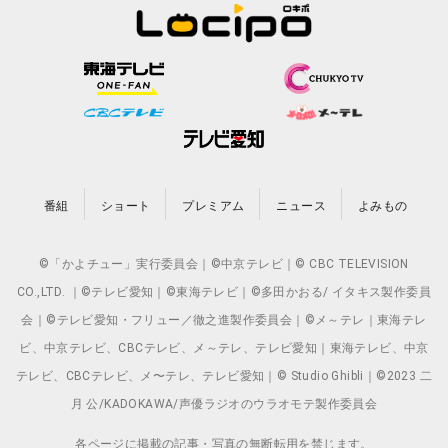
番組
ショート
プレミアム
ニュース
よみもの
©「かよチュー」実行委員会｜©中京テレビ｜© CBC TELEVISION
CO.,LTD. ｜©テレビ愛知｜©東海テレビ｜©多田かおる/ イタキス製作委員
会｜©テレビ愛知・フリュー／徹之進製作委員会｜©メ～テレ｜東海テレ
ビ、中京テレビ、CBCテレビ、メ～テレ、テレビ愛知｜東海テレビ、中京
テレビ、CBCテレビ、メ〜テレ、テレビ愛知｜© Studio Ghibli｜©2023 二
月 公/KADOKAWA/声優ラジオのウラオモテ製作委員会
各ページに掲載の記事・写真の無断転用を禁じます。