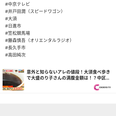
#中京テレビ
#井戸田潤（スピードワゴン）
#大須
#日進市
#笠松競馬場
#藤森慎吾（オリエンタルラジオ）
#長久手市
#高田純次
意外と知らないアレの値段！大須食べ歩き
で大盛のり子さんの満腹金額は！？中区
「生鮮食品館サノヤ」顔よりジャンボなチ
キンカツ『PS純金（ゴールド）』