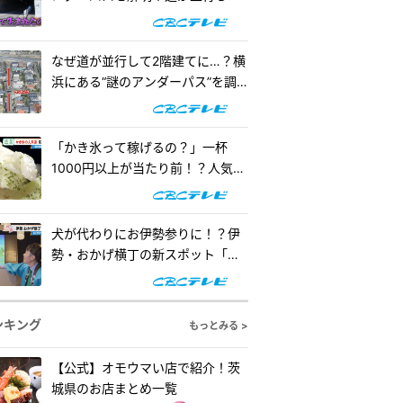
階建てになったワケとは『道との
遭遇』
なぜ道が並行して2階建てに…？横
浜にある“謎のアンダーパス”を調
査！『道との遭遇』
「かき氷って稼げるの？」一杯
1000円以上が当たり前！？人気店
の懐事情をリサーチ『チャン
ト！』
犬が代わりにお伊勢参りに！？伊
勢・おかげ横丁の新スポット「オ
カゲ屋敷」で“おかげ犬”を体験
『チャン...
ンキング
もっとみる >
【公式】オモウマい店で紹介！茨
城県のお店まとめ一覧