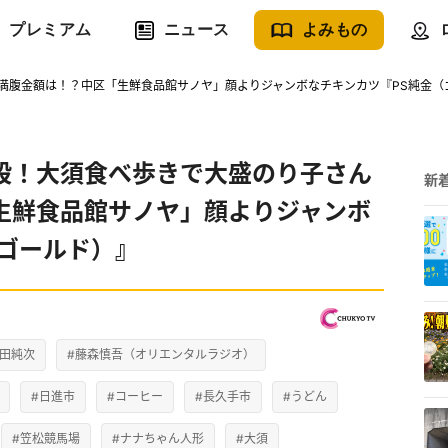
プレミアム
ニュース
よみもの
満腹金額は！？中区「生鮮食品館サノヤ」顔よりジャンボなチキンカツ『PS純金（
段！大須食べ歩きで大盛のり子さん
新
生鮮食品館サノヤ」顔よりジャンボ
（ゴールド）』
高田純次
#藤森慎吾（オリエンタルラジオ）
#日進市
#コーヒー
#長久手市
#うどん
#笠松競馬場
#ナナちゃん人形
#大須