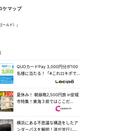
ロケマップ
ゴールド）』
着
QUOカードPay 3,000円分が100
名様に当たる！「#これロキポで見
れるよ」キャンペーン
夏休み！ 朝昼晩2,500円旅 in安城
市特集！東海３県ではここだ
け！？「はなまるうどん×吉野家
安城横山店...
横浜にある不思議な構造をしたア
ンダーパスを解明！道が並行して2