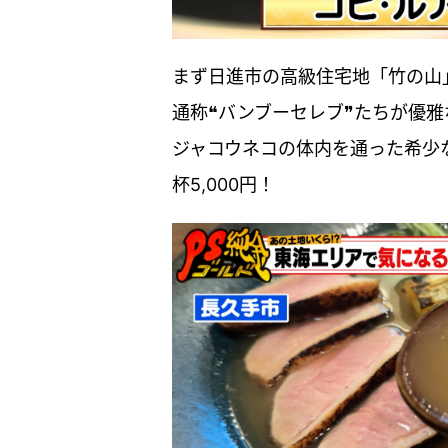
まず日進市の高級住宅地「竹の山
通称❝バンブーセレブ❞たちが優
ジャコウネコの体内を通った希少
杯5,000円！