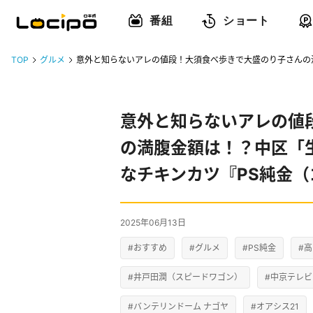
番組
ショート
TOP
グルメ
意外と知らないアレの値段！大須食べ歩きで大盛のり子さんの
意外と知らないアレの値
の満腹金額は！？中区「
なチキンカツ『PS純金
2025年06月13日
#おすすめ
#グルメ
#PS純金
#
#井戸田潤（スピードワゴン）
#中京テレビ
#バンテリンドーム ナゴヤ
#オアシス21