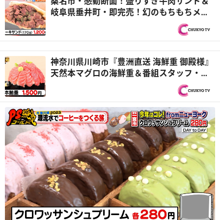
桑名市・感動断面！盛りすぎ牛肉サンド＆
岐阜県垂井町・即完売！幻のもちもちメロ
ンパン 源流水でコーヒーをつくる旅『PS
純金（ゴールド）』
神奈川県川崎市『豊洲直送 海鮮重 御殿様』
天然本マグロの海鮮重＆番組スタッフ・茜D
がメニュー考案！？『オモウマい店』