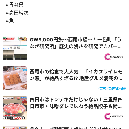
#青森県
#高田純次
#魚
GW3,000円旅～西尾市編～！一色町「う
なぎ研究所」歴史の浅さを研究でカバー！
＆矢曽根町「とんかつ処 たけ家 とんとん」
有名精肉店が西尾の新名物を開発！？『PS
純金（ゴールド）』
西尾市の給食で大人気！「イカフライレモ
ン煮」が絶品すぎる⁉ 地産グルメ満載の
「憩の農園ファーマーズマーケット」を大
調査『チャント！』
四日市はトンテキだけじゃない！三重県四
日市市・味噌ダレで味わう絶品餃子＆衝撃
価格！マグロ大盛り丼『PS純金（ゴール
ド）』