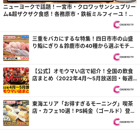
ニューヨークで話題！一宮市・クロワッサンシュプリー
ム&超ザクザク食感！各務原市・鉄板ミルフィーユ！？
源流水でコーヒーをつくる旅 木曽川編『PS純金（ゴー
ルド）』
三重をバカにするな特集！四日市市の山盛
り鮨にぎり＆鈴鹿市の40種から選ぶモチモ
チコルネ『PS純金（ゴールド）』
【公式】オモウマい店で紹介！全国の飲食
店まとめ〈2022年4月〜5月放送回・毎週
更新〉
東海エリア「お得すぎるモーニング」喫茶
店・カフェ10選！PS純金（ゴールド）登場
店まとめ