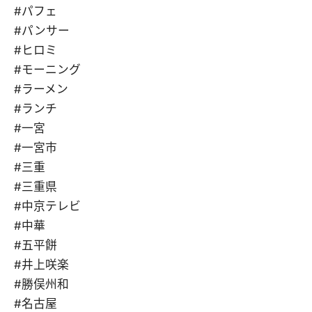
#パフェ
#パンサー
#ヒロミ
#モーニング
#ラーメン
#ランチ
#一宮
#一宮市
#三重
#三重県
#中京テレビ
#中華
#五平餅
#井上咲楽
#勝俣州和
#名古屋