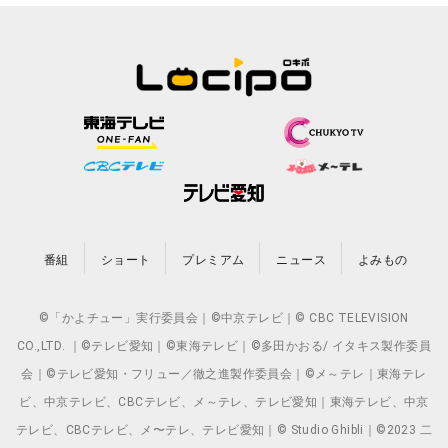
番組
ショート
プレミアム
ニュース
よみもの
©「かよチュー」実行委員会｜©中京テレビ｜© CBC TELEVISION
CO.,LTD. ｜©テレビ愛知｜©東海テレビ｜©多田かおる/ イタキス製作委員
会｜©テレビ愛知・フリュー／徹之進製作委員会｜©メ～テレ｜東海テレ
ビ、中京テレビ、CBCテレビ、メ～テレ、テレビ愛知｜東海テレビ、中京
テレビ、CBCテレビ、メ〜テレ、テレビ愛知｜© Studio Ghibli｜©2023 二