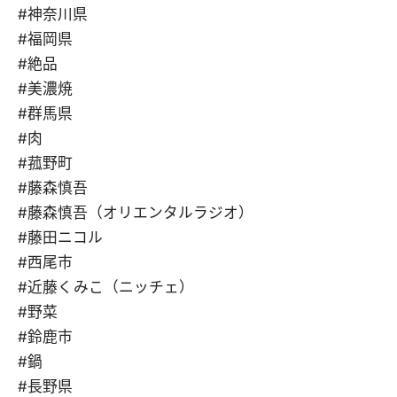
#神奈川県
#福岡県
#絶品
#美濃焼
#群馬県
#肉
#菰野町
#藤森慎吾
#藤森慎吾（オリエンタルラジオ）
#藤田ニコル
#西尾市
#近藤くみこ（ニッチェ）
#野菜
#鈴鹿市
#鍋
#長野県