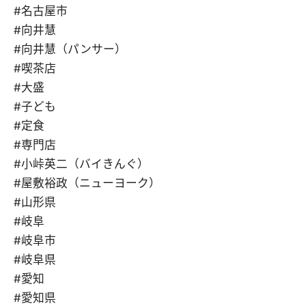
#名古屋市
#向井慧
#向井慧（パンサー）
#喫茶店
#大盛
#子ども
#定食
#専門店
#小峠英二（バイきんぐ）
#屋敷裕政（ニューヨーク）
#山形県
#岐阜
#岐阜市
#岐阜県
#愛知
#愛知県