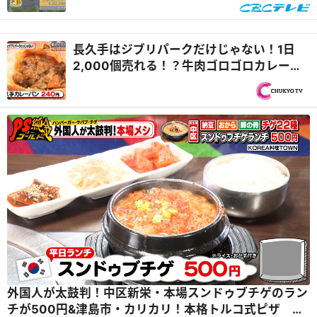
長久手はジブリパークだけじゃない！1日
2,000個売れる！？牛肉ゴロゴロカレーパ
ン＆汁まで飲み干したくなる！濃厚担々麺
『PS純金（ゴールド）』
外国人が太鼓判！中区新栄・本場スンドゥブチゲのラン
チが500円&津島市・カリカリ！本格トルコ式ピザ 本