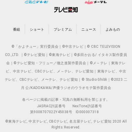
番組
ショート
プレミアム
ニュース
よみもの
©「かよチュー」実行委員会｜©中京テレビ｜© CBC TELEVISION
CO.,LTD. ｜©テレビ愛知｜©東海テレビ｜©多田かおる/ イタキス製作委員
会｜©テレビ愛知・フリュー／徹之進製作委員会｜©メ～テレ｜東海テレ
ビ、中京テレビ、CBCテレビ、メ～テレ、テレビ愛知｜東海テレビ、中京
テレビ、CBCテレビ、メ〜テレ、テレビ愛知｜© Studio Ghibli｜©2023 二
月 公/KADOKAWA/声優ラジオのウラオモテ製作委員会
各ページに掲載の記事・写真の無断転用を禁じます。
JASRAC許諾番号
NexTone許諾番号
第9008707022Y45038号
ID000007318
©東海テレビ, 中京テレビ, CBCテレビ, 名古屋テレビ, テレビ愛知 2020 All
Rights Reserved.