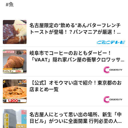
#魚
名古屋限定の“飲める”あんバターフレンチ
トーストが登場！？パンマニアが厳選！今
食べるべき新作パンとは『花咲かタイム
ズ』
岐阜市でコーヒーのおともダービー！
「VAAT」隠れ家パン屋の衝撃クロワッサ
ン＆「菓匠 将満 柳津店」極上みたらし生団
子『PS純金（ゴールド）』
【公式】オモウマい店で紹介！東京都のお
店まとめ一覧
名古屋人にとって思い出の場所、新生「中
日ビル」がついに全面開業 行列必至の人気
店を体験リポート『花咲かタイムズ』