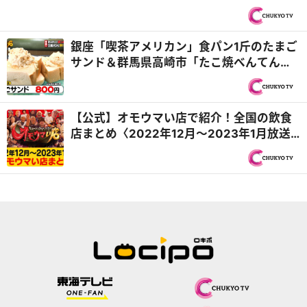
場メシ特集！『PS純金（ゴールド）』
銀座「喫茶アメリカン」食パン1斤のたまご
サンド＆群馬県高崎市「たこ焼べんてん」
踊るサンバ店主！『オモウマい店』
【公式】オモウマい店で紹介！全国の飲食
店まとめ〈2022年12月〜2023年1月放送
回・毎週更新〉