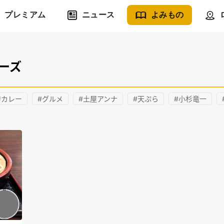
プレミアム
ニュース
よみもの
ーズ
#カレー
#グルメ
#土屋アンナ
#天ぷら
#小杉竜一