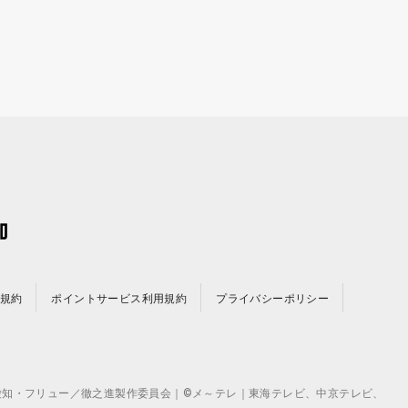
規約
ポイントサービス利用規約
プライバシーポリシー
©テレビ愛知・フリュー／徹之進製作委員会｜©メ～テレ｜東海テレビ、中京テレビ、