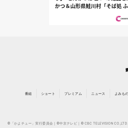
かつ＆山形県鮭川村「そば処 
ろう」...
番組
ショート
プレミアム
ニュース
よみも
©「かよチュー」実行委員会｜©中京テレビ｜© CBC TELEVISION 