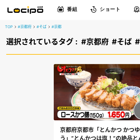
番組
ショート
TOP
#京都府
#そば
#京都
選択されているタグ :
#京都府
#そば
京都府京都市「とんかつ かつゆ
う」”とんかつは塩！”の絶品と