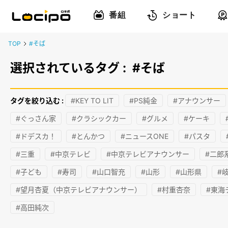
番組
ショート
TOP
#そば
選択されているタグ :
#そば
タグを絞り込む :
#KEY TO LIT
#PS純金
#アナウンサー
#ぐっさん家
#クラシックカー
#グルメ
#ケーキ
#ドデスカ！
#とんかつ
#ニュースONE
#パスタ
#三重
#中京テレビ
#中京テレビアナウンサー
#二郎
#子ども
#寿司
#山口智充
#山形
#山形県
#
#望月杏夏（中京テレビアナウンサー）
#村重杏奈
#東海
#高田純次