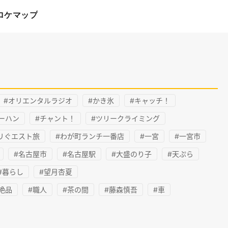
ロケマップ
#オリエンタルラジオ
#かき氷
#キャッチ！
ーハン
#チャント！
#ツリークライミング
リぐエスト旅
#わが町ランチ一番店
#一宮
#一宮市
#名古屋市
#名古屋駅
#大盛のり子
#天ぷら
#暮らし
#望月杏夏
絶品
#職人
#茶の間
#藤森慎吾
#車