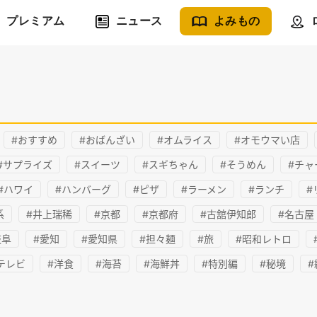
プレミアム
ニュース
よみもの
#おすすめ
#おばんざい
#オムライス
#オモウマい店
#サプライズ
#スイーツ
#スギちゃん
#そうめん
#チャ
#ハワイ
#ハンバーグ
#ピザ
#ラーメン
#ランチ
#
系
#井上瑞稀
#京都
#京都府
#古舘伊知郎
#名古屋
岐阜
#愛知
#愛知県
#担々麺
#旅
#昭和レトロ
テレビ
#洋食
#海苔
#海鮮丼
#特別編
#秘境
#