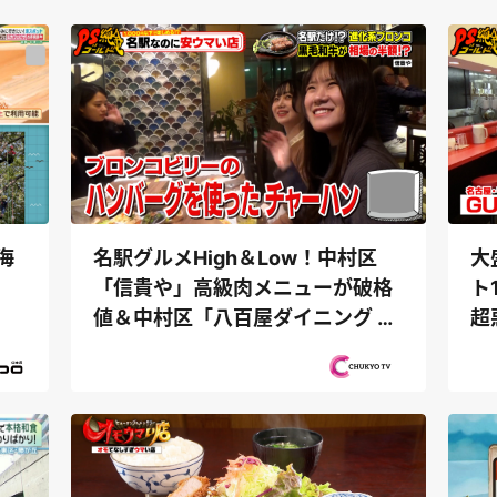
海
名駅グルメHigh＆Low！中村区
大
「信貴や」高級肉メニューが破格
ト
値＆中村区「八百屋ダイニング や
超
すべえ」...
阜