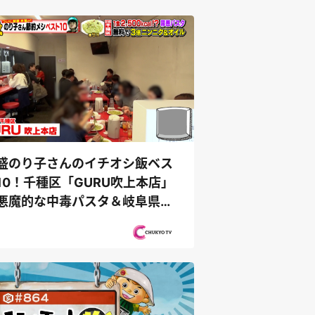
盛のり子さんのイチオシ飯ベス
10！千種区「GURU吹上本店」
悪魔的な中毒パスタ＆岐阜県岐
市「冷...