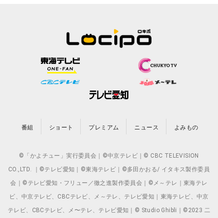
番組
ショート
プレミアム
ニュース
よみもの
©「かよチュー」実行委員会｜©中京テレビ｜© CBC TELEVISION
CO.,LTD. ｜©テレビ愛知｜©東海テレビ｜©多田かおる/ イタキス製作委員
会｜©テレビ愛知・フリュー／徹之進製作委員会｜©メ～テレ｜東海テレ
ビ、中京テレビ、CBCテレビ、メ～テレ、テレビ愛知｜東海テレビ、中京
テレビ、CBCテレビ、メ〜テレ、テレビ愛知｜© Studio Ghibli｜©2023 二