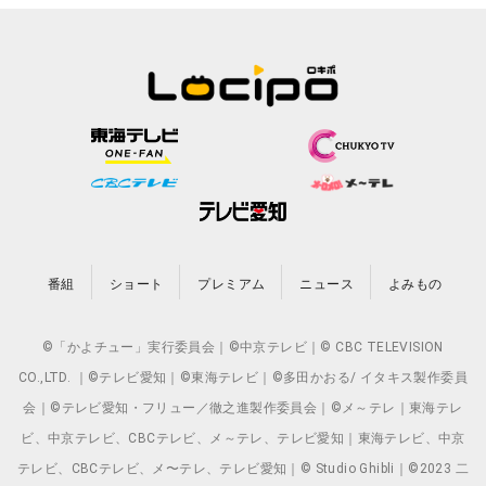
番組
ショート
プレミアム
ニュース
よみもの
©「かよチュー」実行委員会｜©中京テレビ｜© CBC TELEVISION
CO.,LTD. ｜©テレビ愛知｜©東海テレビ｜©多田かおる/ イタキス製作委員
会｜©テレビ愛知・フリュー／徹之進製作委員会｜©メ～テレ｜東海テレ
ビ、中京テレビ、CBCテレビ、メ～テレ、テレビ愛知｜東海テレビ、中京
テレビ、CBCテレビ、メ〜テレ、テレビ愛知｜© Studio Ghibli｜©2023 二