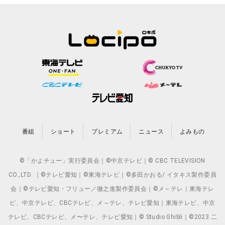
番組
ショート
プレミアム
ニュース
よみもの
©「かよチュー」実行委員会｜©中京テレビ｜© CBC TELEVISION
CO.,LTD. ｜©テレビ愛知｜©東海テレビ｜©多田かおる/ イタキス製作委員
会｜©テレビ愛知・フリュー／徹之進製作委員会｜©メ～テレ｜東海テレ
ビ、中京テレビ、CBCテレビ、メ～テレ、テレビ愛知｜東海テレビ、中京
テレビ、CBCテレビ、メ〜テレ、テレビ愛知｜© Studio Ghibli｜©2023 二