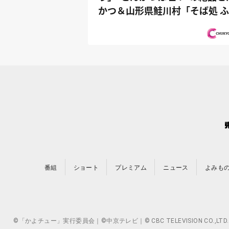
かつ＆山形県鮭川村「そば処 
ろう」...
番組
ショート
プレミアム
ニュース
よみも
©「かよチュー」実行委員会｜©中京テレビ｜© CBC TELEVISION 