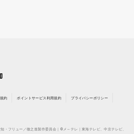
規約
ポイントサービス利用規約
プライバシーポリシー
©テレビ愛知・フリュー／徹之進製作委員会｜©メ～テレ｜東海テレビ、中京テレビ、