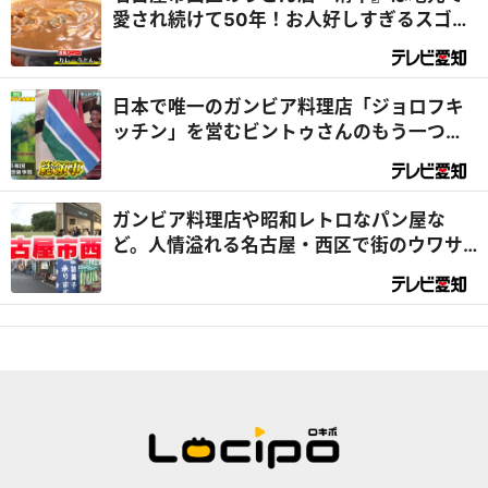
愛され続けて50年！お人好しすぎるスゴイ
店だった！？『デラメチャ気になる！』
日本で唯一のガンビア料理店「ジョロフキ
ッチン」を営むビントゥさんのもう一つの
顔は『総領事』⁉｜デラメチャ気になる！
ガンビア料理店や昭和レトロなパン屋な
ど。人情溢れる名古屋・西区で街のウワサ
を大調査！（前編）｜デラメチャ気にな
る！