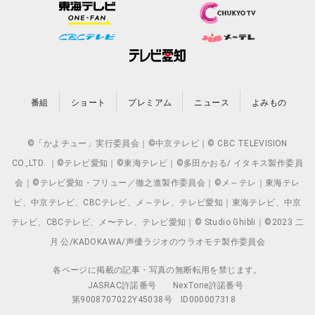
番組
ショート
プレミアム
ニュース
よみもの
©「かよチュー」実行委員会｜©中京テレビ｜© CBC TELEVISION
CO.,LTD. ｜©テレビ愛知｜©東海テレビ｜©多田かおる/ イタキス製作委員
会｜©テレビ愛知・フリュー／徹之進製作委員会｜©メ～テレ｜東海テレ
ビ、中京テレビ、CBCテレビ、メ～テレ、テレビ愛知｜東海テレビ、中京
テレビ、CBCテレビ、メ〜テレ、テレビ愛知｜© Studio Ghibli｜©2023 二
月 公/KADOKAWA/声優ラジオのウラオモテ製作委員会
各ページに掲載の記事・写真の無断転用を禁じます。
JASRAC許諾番号
NexTone許諾番号
第9008707022Y45038号
ID000007318