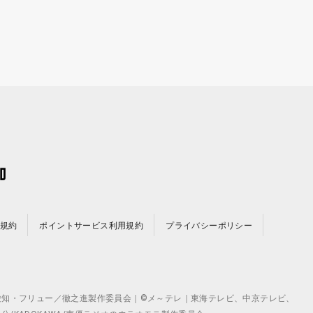
規約
ポイントサービス利用規約
プライバシーポリシー
©テレビ愛知・フリュー／徹之進製作委員会｜©メ～テレ｜東海テレビ、中京テレビ、