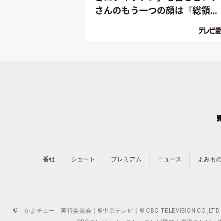
さんのもう一つの顔は『総領
事』⁉｜デラ...
番組
ショート
プレミアム
ニュース
よみも
©「かよチュー」実行委員会｜©中京テレビ｜© CBC TELEVISION 