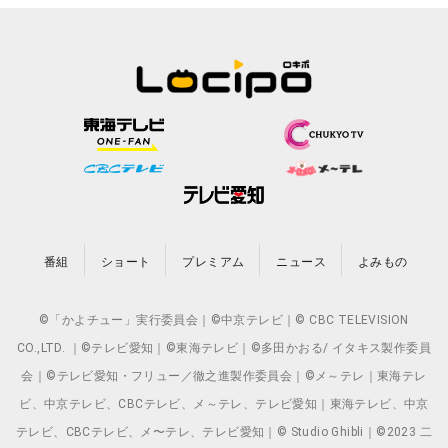
番組
ショート
プレミアム
ニュース
よみもの
©「かよチュー」実行委員会｜©中京テレビ｜© CBC TELEVISION
CO.,LTD. ｜©テレビ愛知｜©東海テレビ｜©多田かおる/ イタキス製作委員
会｜©テレビ愛知・フリュー／徹之進製作委員会｜©メ～テレ｜東海テレ
ビ、中京テレビ、CBCテレビ、メ～テレ、テレビ愛知｜東海テレビ、中京
テレビ、CBCテレビ、メ〜テレ、テレビ愛知｜© Studio Ghibli｜©2023 二