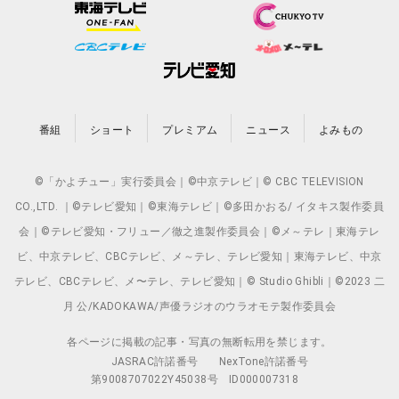
番組
ショート
プレミアム
ニュース
よみもの
©「かよチュー」実行委員会｜©中京テレビ｜© CBC TELEVISION
CO.,LTD. ｜©テレビ愛知｜©東海テレビ｜©多田かおる/ イタキス製作委員
会｜©テレビ愛知・フリュー／徹之進製作委員会｜©メ～テレ｜東海テレ
ビ、中京テレビ、CBCテレビ、メ～テレ、テレビ愛知｜東海テレビ、中京
テレビ、CBCテレビ、メ〜テレ、テレビ愛知｜© Studio Ghibli｜©2023 二
月 公/KADOKAWA/声優ラジオのウラオモテ製作委員会
各ページに掲載の記事・写真の無断転用を禁じます。
JASRAC許諾番号
NexTone許諾番号
第9008707022Y45038号
ID000007318