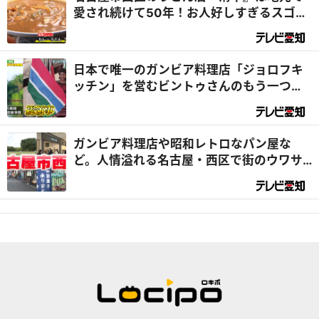
愛され続けて50年！お人好しすぎるスゴイ
店だった！？『デラメチャ気になる！』
日本で唯一のガンビア料理店「ジョロフキ
ッチン」を営むビントゥさんのもう一つの
顔は『総領事』⁉｜デラメチャ気になる！
ガンビア料理店や昭和レトロなパン屋な
ど。人情溢れる名古屋・西区で街のウワサ
を大調査！（前編）｜デラメチャ気にな
る！