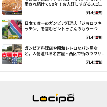
愛され続けて50年！お人好しすぎるスゴイ
店だった！？『デラメチャ気になる！』
日本で唯一のガンビア料理店「ジョロフキ
ッチン」を営むビントゥさんのもう一つの
顔は『総領事』⁉｜デラメチャ気になる！
ガンビア料理店や昭和レトロなパン屋な
ど。人情溢れる名古屋・西区で街のウワサ
を大調査！（前編）｜デラメチャ気にな
る！