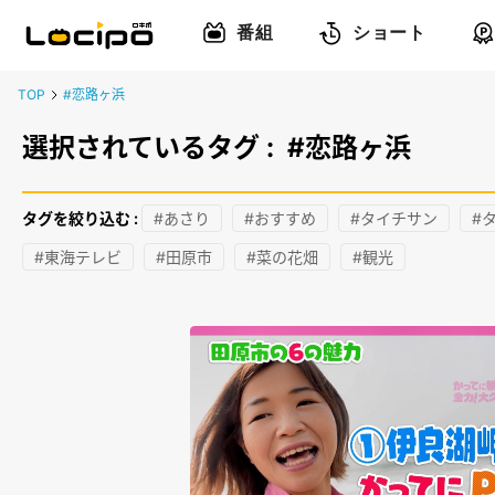
番組
ショート
TOP
#恋路ヶ浜
選択されているタグ :
#恋路ヶ浜
タグを絞り込む :
#あさり
#おすすめ
#タイチサン
#
#東海テレビ
#田原市
#菜の花畑
#観光