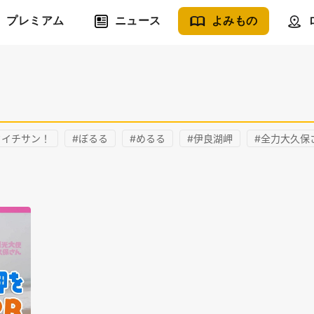
プレミアム
ニュース
よみもの
タイチサン！
#ぼるる
#めるる
#伊良湖岬
#全力大久保