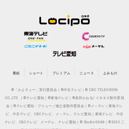
番組
ショート
プレミアム
ニュース
よみもの
©「かよチュー」実行委員会｜©中京テレビ｜© CBC TELEVISION
CO.,LTD. ｜©テレビ愛知｜©東海テレビ｜©多田かおる/ イタキス製作委員
会｜©テレビ愛知・フリュー／徹之進製作委員会｜©メ～テレ｜東海テレ
ビ、中京テレビ、CBCテレビ、メ～テレ、テレビ愛知｜東海テレビ、中京
テレビ、CBCテレビ、メ〜テレ、テレビ愛知｜© Studio Ghibli｜©2023 二