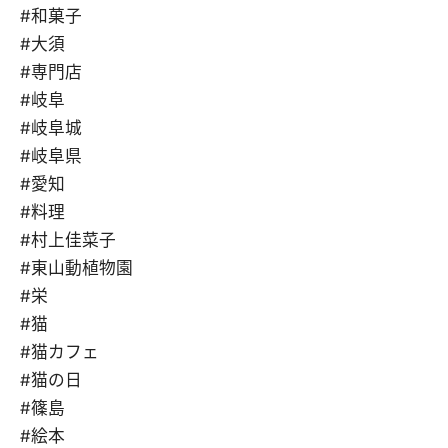
#和菓子
#大須
#専門店
#岐阜
#岐阜城
#岐阜県
#愛知
#料理
#村上佳菜子
#東山動植物園
#栄
#猫
#猫カフェ
#猫の日
#篠島
#絵本