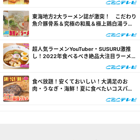
東海地方2大ラーメン誌が激突！ こだわり
魚介豚骨系＆究極の和風＆極上鶏白湯ラー
メン店を紹介！『花咲かタイムズ』
超人気ラーメンYouTuber・SUSURU激推
し！2022年食べるべき絶品大注目ラーメ
ン！『うなずキング』
食べ放題！安くておいしい！大満足のお
肉・うなぎ・海鮮！夏に食べたいコスパ最
強グルメ『うなずキング』