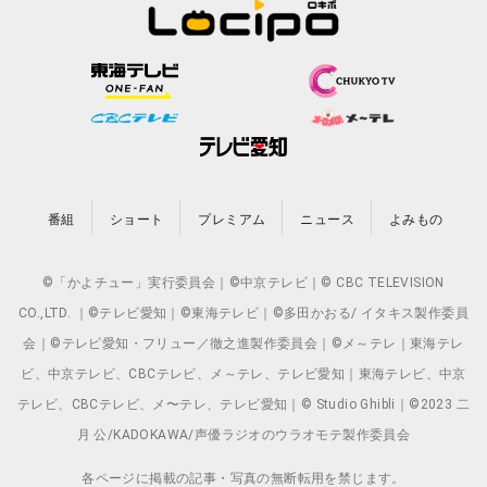
番組
ショート
プレミアム
ニュース
よみもの
©「かよチュー」実行委員会｜©中京テレビ｜© CBC TELEVISION
CO.,LTD. ｜©テレビ愛知｜©東海テレビ｜©多田かおる/ イタキス製作委員
会｜©テレビ愛知・フリュー／徹之進製作委員会｜©メ～テレ｜東海テレ
ビ、中京テレビ、CBCテレビ、メ～テレ、テレビ愛知｜東海テレビ、中京
テレビ、CBCテレビ、メ〜テレ、テレビ愛知｜© Studio Ghibli｜©2023 二
月 公/KADOKAWA/声優ラジオのウラオモテ製作委員会
各ページに掲載の記事・写真の無断転用を禁じます。