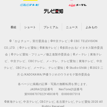
番組
ショート
プレミアム
ニュース
よみもの
©「かよチュー」実行委員会｜©中京テレビ｜© CBC TELEVISION
CO.,LTD. ｜©テレビ愛知｜©東海テレビ｜©多田かおる/ イタキス製作委員
会｜©テレビ愛知・フリュー／徹之進製作委員会｜©メ～テレ｜東海テレ
ビ、中京テレビ、CBCテレビ、メ～テレ、テレビ愛知｜東海テレビ、中京
テレビ、CBCテレビ、メ〜テレ、テレビ愛知｜© Studio Ghibli｜©2023 二
月 公/KADOKAWA/声優ラジオのウラオモテ製作委員会
各ページに掲載の記事・写真の無断転用を禁じます。
JASRAC許諾番号
NexTone許諾番号
第9008707022Y45038号
ID000007318
©東海テレビ, 中京テレビ, CBCテレビ, 名古屋テレビ, テレビ愛知 2020 All
Rights Reserved.