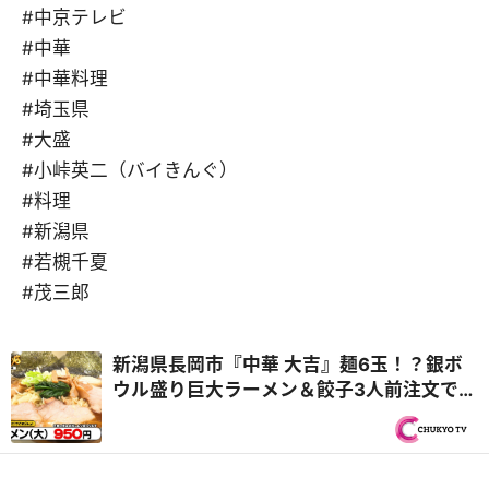
#中京テレビ
#中華
#中華料理
#埼玉県
#大盛
#小峠英二（バイきんぐ）
#料理
#新潟県
#若槻千夏
#茂三郎
新潟県長岡市『中華 大吉』麺6玉！？銀ボ
ウル盛り巨大ラーメン＆餃子3人前注文で
100個！？『オモウマい店』