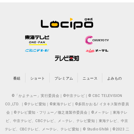
番組
ショート
プレミアム
ニュース
よみもの
©「かよチュー」実行委員会｜©中京テレビ｜© CBC TELEVISION
CO.,LTD. ｜©テレビ愛知｜©東海テレビ｜©多田かおる/ イタキス製作委員
会｜©テレビ愛知・フリュー／徹之進製作委員会｜©メ～テレ｜東海テレ
ビ、中京テレビ、CBCテレビ、メ～テレ、テレビ愛知｜東海テレビ、中京
テレビ、CBCテレビ、メ〜テレ、テレビ愛知｜© Studio Ghibli｜©2023 二