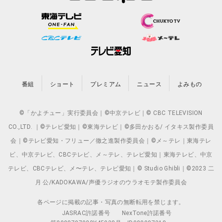
番組
ショート
プレミアム
ニュース
よみもの
©「かよチュー」実行委員会｜©中京テレビ｜© CBC TELEVISION
CO.,LTD. ｜©テレビ愛知｜©東海テレビ｜©多田かおる/ イタキス製作委員
会｜©テレビ愛知・フリュー／徹之進製作委員会｜©メ～テレ｜東海テレ
ビ、中京テレビ、CBCテレビ、メ～テレ、テレビ愛知｜東海テレビ、中京
テレビ、CBCテレビ、メ〜テレ、テレビ愛知｜© Studio Ghibli｜©2023 二
月 公/KADOKAWA/声優ラジオのウラオモテ製作委員会
各ページに掲載の記事・写真の無断転用を禁じます。
JASRAC許諾番号
NexTone許諾番号