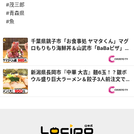
#茂三郎
#青森県
#魚
千葉県銚子市「お食事処 ヤマタくん」マグ
ロもりもり海鮮丼＆山武市「BaBaピザ」平
均年齢80歳の6人店主が再び登場『オモウ
マい店』
新潟県長岡市『中華 大吉』麺6玉！？銀ボ
ウル盛り巨大ラーメン＆餃子3人前注文で
100個！？『オモウマい店』