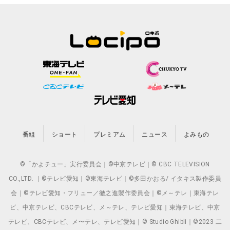
番組
ショート
プレミアム
ニュース
よみもの
©「かよチュー」実行委員会｜©中京テレビ｜© CBC TELEVISION
CO.,LTD. ｜©テレビ愛知｜©東海テレビ｜©多田かおる/ イタキス製作委員
会｜©テレビ愛知・フリュー／徹之進製作委員会｜©メ～テレ｜東海テレ
ビ、中京テレビ、CBCテレビ、メ～テレ、テレビ愛知｜東海テレビ、中京
テレビ、CBCテレビ、メ〜テレ、テレビ愛知｜© Studio Ghibli｜©2023 二