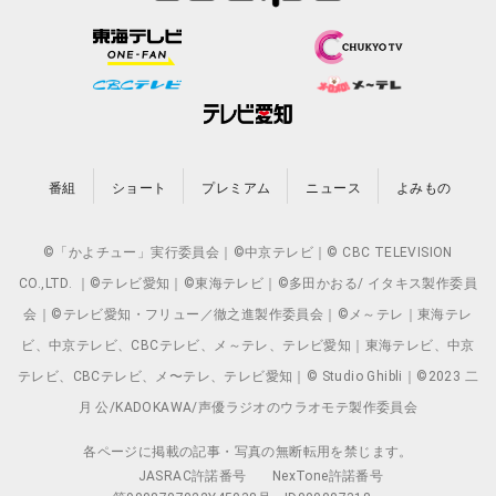
番組
ショート
プレミアム
ニュース
よみもの
©「かよチュー」実行委員会｜©中京テレビ｜© CBC TELEVISION
CO.,LTD. ｜©テレビ愛知｜©東海テレビ｜©多田かおる/ イタキス製作委員
会｜©テレビ愛知・フリュー／徹之進製作委員会｜©メ～テレ｜東海テレ
ビ、中京テレビ、CBCテレビ、メ～テレ、テレビ愛知｜東海テレビ、中京
テレビ、CBCテレビ、メ〜テレ、テレビ愛知｜© Studio Ghibli｜©2023 二
月 公/KADOKAWA/声優ラジオのウラオモテ製作委員会
各ページに掲載の記事・写真の無断転用を禁じます。
JASRAC許諾番号
NexTone許諾番号