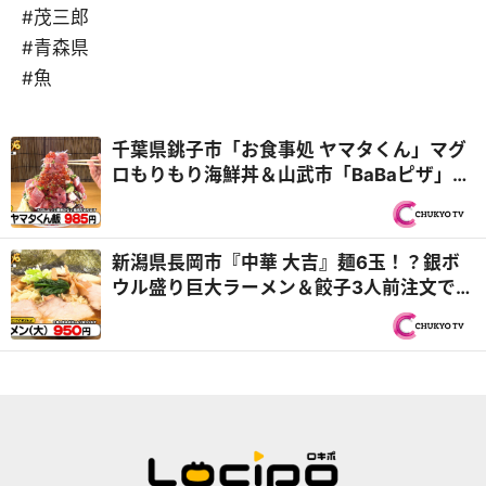
#茂三郎
#青森県
#魚
千葉県銚子市「お食事処 ヤマタくん」マグ
ロもりもり海鮮丼＆山武市「BaBaピザ」平
均年齢80歳の6人店主が再び登場『オモウ
マい店』
新潟県長岡市『中華 大吉』麺6玉！？銀ボ
ウル盛り巨大ラーメン＆餃子3人前注文で
100個！？『オモウマい店』