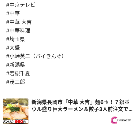
#中京テレビ
#中華
#中華 大吉
#中華料理
#埼玉県
#大盛
#小峠英二（バイきんぐ）
#新潟県
#若槻千夏
#茂三郎
新潟県長岡市『中華 大吉』麺6玉！？銀ボ
ウル盛り巨大ラーメン＆餃子3人前注文で
100個！？『オモウマい店』