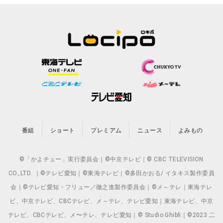
番組
ショート
プレミアム
ニュース
よみもの
©「かよチュー」実行委員会｜©中京テレビ｜© CBC TELEVISION
CO.,LTD. ｜©テレビ愛知｜©東海テレビ｜©多田かおる/ イタキス製作委員
会｜©テレビ愛知・フリュー／徹之進製作委員会｜©メ～テレ｜東海テレ
ビ、中京テレビ、CBCテレビ、メ～テレ、テレビ愛知｜東海テレビ、中京
テレビ、CBCテレビ、メ〜テレ、テレビ愛知｜© Studio Ghibli｜©2023 二