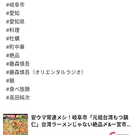
#岐阜市
#愛知
#愛知県
#料理
#牡蠣
#町中華
#絶品
#藤森慎吾
#藤森慎吾（オリエンタルラジオ）
#鍋
#食べ放題
#高田純次
安ウマ常連メシ！岐阜市「元祖台湾もつ鍋
仁」台湾ラーメンじゃない絶品〆&一宮市
「岐阜タン町中華」中華そば100円！？