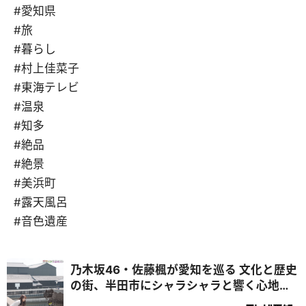
#愛知県
#旅
#暮らし
#村上佳菜子
#東海テレビ
#温泉
#知多
#絶品
#絶景
#美浜町
#露天風呂
#音色遺産
乃木坂46・佐藤楓が愛知を巡る 文化と歴史
の街、半田市にシャラシャラと響く心地よ
い音色の正体とは『乃木坂46 佐藤楓 音色