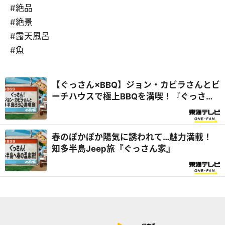
#絶品
#絶景
#露天風呂
#魚
【ぐっさん×BBQ】ジョン・カビラさんとビ
ーチハウスで極上BBQを満喫！『ぐっさん
家』
春のぽかぽか陽気に誘われて…魅力満載！
知多半島Jeep旅『ぐっさん家』