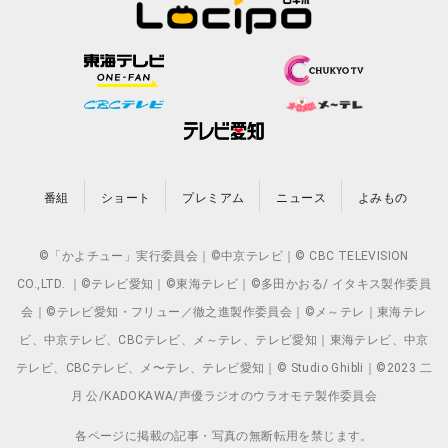
番組
ショート
プレミアム
ニュース
よみもの
©「かよチュー」実行委員会｜©中京テレビ｜© CBC TELEVISION
CO.,LTD. ｜©テレビ愛知｜©東海テレビ｜©多田かおる/ イタキス製作委員
会｜©テレビ愛知・フリュー／徹之進製作委員会｜©メ～テレ｜東海テレ
ビ、中京テレビ、CBCテレビ、メ～テレ、テレビ愛知｜東海テレビ、中京
テレビ、CBCテレビ、メ〜テレ、テレビ愛知｜© Studio Ghibli｜©2023 二
月 公/KADOKAWA/声優ラジオのウラオモテ製作委員会
各ページに掲載の記事・写真の無断転用を禁じます。