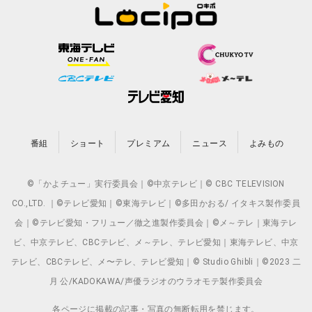
番組
ショート
プレミアム
ニュース
よみもの
©「かよチュー」実行委員会｜©中京テレビ｜© CBC TELEVISION
CO.,LTD. ｜©テレビ愛知｜©東海テレビ｜©多田かおる/ イタキス製作委員
会｜©テレビ愛知・フリュー／徹之進製作委員会｜©メ～テレ｜東海テレ
ビ、中京テレビ、CBCテレビ、メ～テレ、テレビ愛知｜東海テレビ、中京
テレビ、CBCテレビ、メ〜テレ、テレビ愛知｜© Studio Ghibli｜©2023 二
月 公/KADOKAWA/声優ラジオのウラオモテ製作委員会
各ページに掲載の記事・写真の無断転用を禁じます。