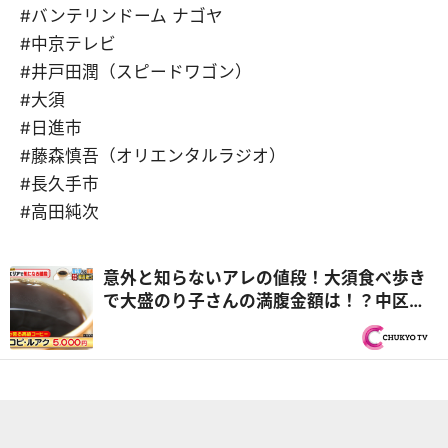
#バンテリンドーム ナゴヤ
#中京テレビ
#井戸田潤（スピードワゴン）
#大須
#日進市
#藤森慎吾（オリエンタルラジオ）
#長久手市
#高田純次
意外と知らないアレの値段！大須食べ歩き
で大盛のり子さんの満腹金額は！？中区
「生鮮食品館サノヤ」顔よりジャンボなチ
キンカツ『PS純金（ゴールド）』