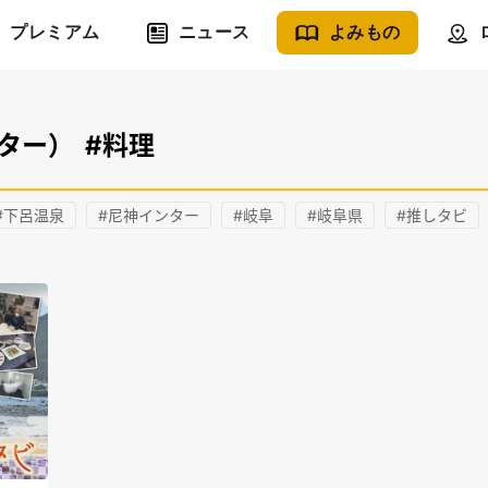
プレミアム
ニュース
よみもの
ター）
#料理
#下呂温泉
#尼神インター
#岐阜
#岐阜県
#推しタビ