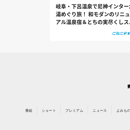
岐阜・下呂温泉で尼神インター
湯めぐり旅！ 和モダンのリニ
アル温泉宿＆とちの実尽くしス
ーツも...
番組
ショート
プレミアム
ニュース
よみも