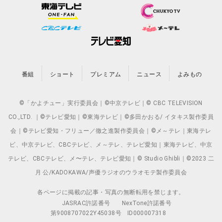
番組
ショート
プレミアム
ニュース
よみもの
©「かよチュー」実行委員会｜©中京テレビ｜© CBC TELEVISION
CO.,LTD. ｜©テレビ愛知｜©東海テレビ｜©多田かおる/ イタキス製作委員
会｜©テレビ愛知・フリュー／徹之進製作委員会｜©メ～テレ｜東海テレ
ビ、中京テレビ、CBCテレビ、メ～テレ、テレビ愛知｜東海テレビ、中京
テレビ、CBCテレビ、メ〜テレ、テレビ愛知｜© Studio Ghibli｜©2023 二
月 公/KADOKAWA/声優ラジオのウラオモテ製作委員会
各ページに掲載の記事・写真の無断転用を禁じます。
JASRAC許諾番号
NexTone許諾番号
第9008707022Y45038号
ID000007318