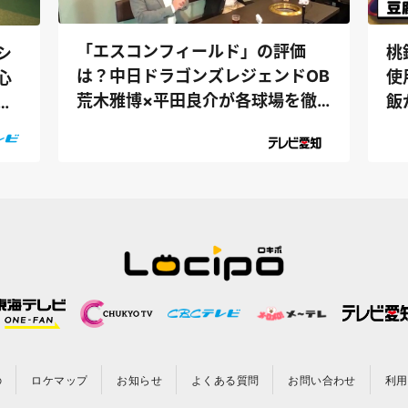
「エスコンフィールド」の評価
桃
シ
は？中日ドラゴンズレジェンドOB
使
心
荒木雅博×平田良介が各球場を徹
飯
フ
底解説
（ゴ
の
ロケマップ
お知らせ
よくある質問
お問い合わせ
利用