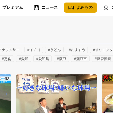
プレミアム
ニュース
よみもの
アナウンサー
#イチゴ
#うどん
#おすすめ
#オリエン
#定食
#愛知
#愛知県
#瀬戸
#瀬戸市
#藤森慎吾