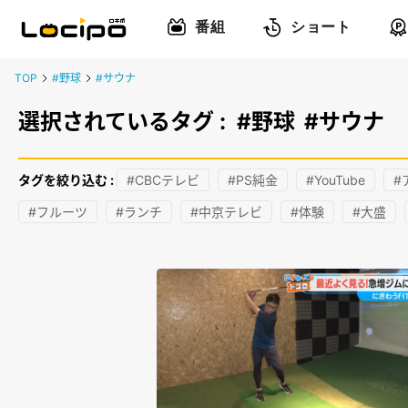
番組
ショート
TOP
#野球
#サウナ
選択されているタグ :
#野球
#サウナ
タグを絞り込む :
#CBCテレビ
#PS純金
#YouTube
#
#フルーツ
#ランチ
#中京テレビ
#体験
#大盛