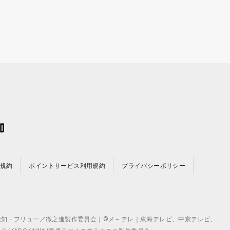
規約
ポイントサービス利用規約
プライバシーポリシー
©テレビ愛知・フリュー／徹之進製作委員会｜©メ～テレ｜東海テレビ、中京テレビ、