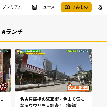
プレミアム
ニュース
よみもの
#ランチ
に
名古屋屈指の繁華街・金山で気に
なるウワサを大調査！（後編）