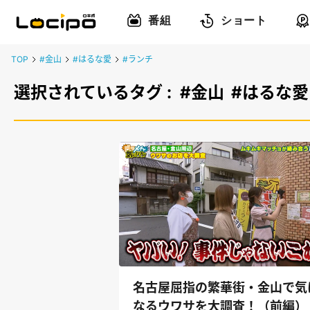
番組
ショート
TOP
#金山
#はるな愛
#ランチ
選択されているタグ :
#金山
#はるな愛
名古屋屈指の繁華街・金山で気
なるウワサを大調査！（前編）